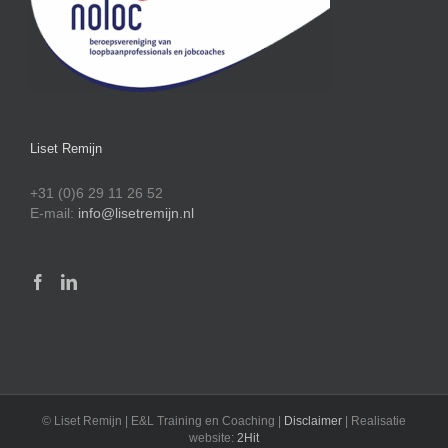
Liset Remijn
+31 (0)6 29 11 26 52
E-mail:
info@lisetremijn.nl
© Liset Remijn | E&L Training en Coaching |
Disclaimer
| Realisatie
website:
2Hit