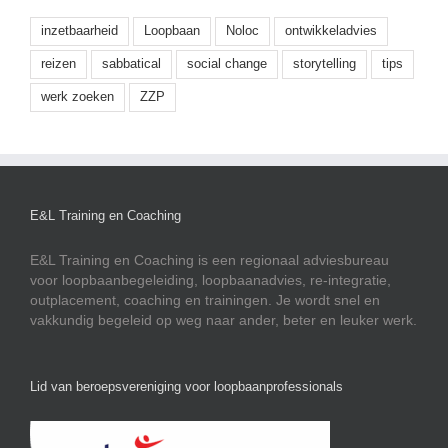
inzetbaarheid
Loopbaan
Noloc
ontwikkeladvies
reizen
sabbatical
social change
storytelling
tips
werk zoeken
ZZP
E&L Training en Coaching
E&L Training en Coaching is een regionaal adviesbureau
voor loopbaanbegeleiding, loopbaanadvies, re-integratie,
outplacement, coaching en trainingen. Je wordt snel en
vakkundig begeleid op weg naar ander, beter en leuker werk.
Lid van beroepsvereniging voor loopbaanprofessionals