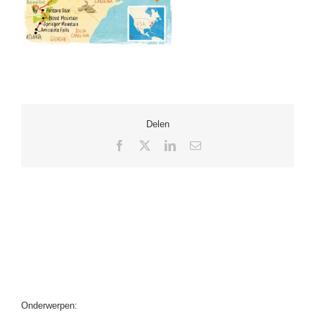
Delen
Facebook
X
LinkedIn
E-
mail
Onderwerpen: