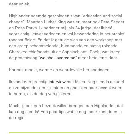
daar uniek.
Highlander ademde geschiedenis van “education and social
change”. Maarten Luther King was er, maar ook Pete Seeger
en Rosa Parks. Ik herinner mij, als 24 jarige, dat ik héél
voorzichtig, ietwat verlegen en vol bewondering in het archief
rondsnuffelde. En dat ik getuige was van een workshop met
een groep schommelende, hummende en stevig rokende
Cherokee chiefheads uit de Appalachians. Poeh, wat kreeg
de protestsong “
we shall overcome
” meer betekenis daar.
Kortom: mooie, warme en waardevolle herinneringen.
Ik vond een prachtig
interview
met Miles. Nog steeds actueel
en zo bijzonder om zijn stem en onmiskenbaar accent weer
te horen, als de dag van gisteren.
Mocht jij ook een bezoek willen brengen aan Highlander, dat
kan nog steeds! Een paar tips wat je nog meer kunt doen in
de regio: