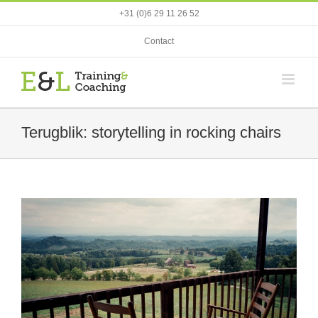
Ga
+31 (0)6 29 11 26 52
naar
inhoud
Contact
Terugblik: storytelling in rocking chairs
View
Larger
Image