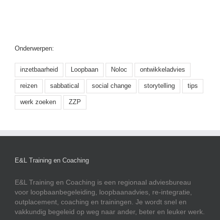
Onderwerpen:
inzetbaarheid
Loopbaan
Noloc
ontwikkeladvies
reizen
sabbatical
social change
storytelling
tips
werk zoeken
ZZP
E&L Training en Coaching
E&L Training en Coaching is een regionaal adviesbureau
voor loopbaanbegeleiding, loopbaanadvies, re-integratie,
outplacement, coaching en trainingen. Je wordt snel en
vakkundig begeleid op weg naar ander, beter en leuker werk.