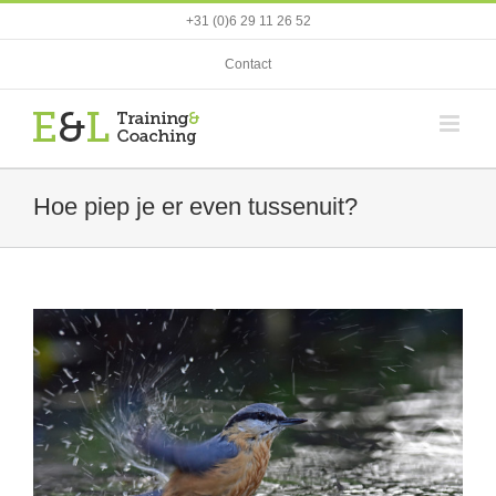
Ga
+31 (0)6 29 11 26 52
naar
inhoud
Contact
Hoe piep je er even tussenuit?
View
Larger
Image