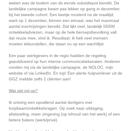
weken was de bodem van de eerste subsidiepot bereikt. De
landelijke campagne kwam pas lekker op gang in december,
bij het tweede cohort. Een beetje mosterd na de maaltijd,
want op 1 december, binnen een etmaal, was het maximaal
aantal inschrijvingen bereikt. Dat lijkt veel, landelijk 55000
ontwikkeladviezen, maar op de hele beroepsbevolking valt
dat reuze mee, vind ik. Resultaat: ik heb veel mensen
moeten teleurstellen, die staan nu op een wachtlijst.
Een paar werkgevers in de regio hadden de regeling
gepubliceerd op hun interne communicatiekanalen. Anderen
vonden mij via de landelijke campagne, de NOLOC, mijn
website of via LinkedIn. En top! Een alerte hulpverlener uit de
GGZ meldde zelfs 2 cliënten aan!
Wat viel mij op?
Ik ontving een opvallend aantal dertigers met
loopbaan/ontwikkelvragen. Op zoek naar uitdaging,
afwisseling, meer zingeving (op inhoud van het werk) of een
betere balans (werk/privé).