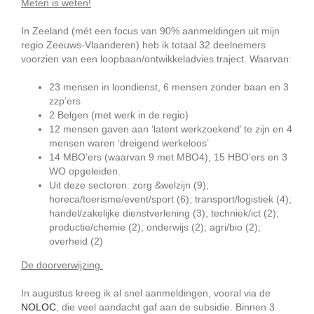
Meten is weten!
In Zeeland (mét een focus van 90% aanmeldingen uit mijn
regio Zeeuws-Vlaanderen) heb ik totaal 32 deelnemers
voorzien van een loopbaan/ontwikkeladvies traject. Waarvan:
23 mensen in loondienst, 6 mensen zonder baan en 3
zzp’ers
2 Belgen (met werk in de regio)
12 mensen gaven aan ‘latent werkzoekend’ te zijn en 4
mensen waren ‘dreigend werkeloos’
14 MBO’ers (waarvan 9 met MBO4), 15 HBO’ers en 3
WO opgeleiden.
Uit deze sectoren: zorg &welzijn (9);
horeca/toerisme/event/sport (6); transport/logistiek (4);
handel/zakelijke dienstverlening (3); techniek/ict (2);
productie/chemie (2); onderwijs (2); agri/bio (2);
overheid (2)
De doorverwijzing.
In augustus kreeg ik al snel aanmeldingen, vooral via de
NOLOC
, die veel aandacht gaf aan de subsidie. Binnen 3