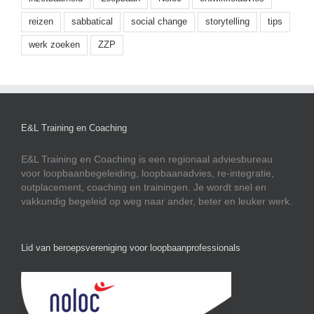
reizen
sabbatical
social change
storytelling
tips
werk zoeken
ZZP
E&L Training en Coaching
E&L Training en Coaching is een regionaal adviesbureau
voor loopbaanbegeleiding, loopbaanadvies, re-integratie,
outplacement, coaching en trainingen. Je wordt snel en
vakkundig begeleid op weg naar ander, beter en leuker werk.
Lid van beroepsvereniging voor loopbaanprofessionals