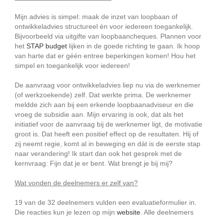
Mijn advies is simpel: maak de inzet van loopbaan of
ontwikkeladvies structureel én voor iedereen toegankelijk.
Bijvoorbeeld via uitgifte van loopbaancheques. Plannen voor
het
STAP budget
lijken in de goede richting te gaan. Ik hoop
van harte dat er géén entree beperkingen komen! Hou het
simpel en toegankelijk voor iedereen!
De aanvraag voor ontwikkeladvies liep nu via de werknemer
(of werkzoekende) zelf. Dat werkte prima. De werknemer
meldde zich aan bij een erkende loopbaanadviseur en die
vroeg de subsidie aan. Mijn ervaring is ook, dat als het
initiatief voor de aanvraag bij de werknemer ligt, de motivatie
groot is. Dat heeft een positief effect op de resultaten. Hij of
zij neemt regie, komt al in beweging en dát is de eerste stap
naar verandering! Ik start dan ook het gesprek met de
kernvraag: Fijn dat je er bent. Wat brengt je bij mij?
Wat vonden de deelnemers er zelf van?
19 van de 32 deelnemers vulden een evaluatieformulier in.
Die reacties kun je lezen op mijn
website
. Alle deelnemers