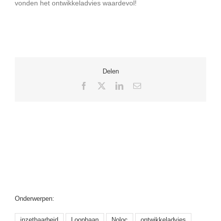
vonden het ontwikkeladvies waardevol!
Delen
Facebook
X
LinkedIn
E-
mail
Onderwerpen:
inzetbaarheid
Loopbaan
Noloc
ontwikkeladvies