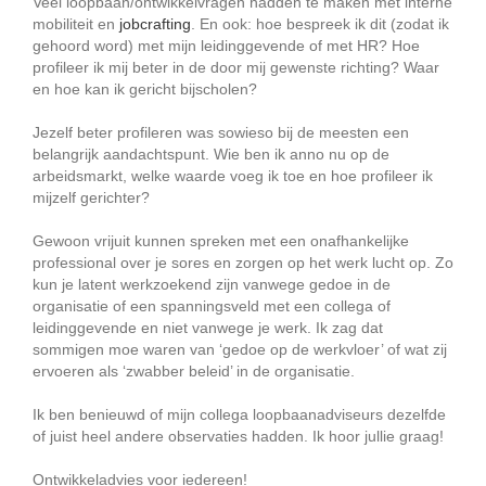
Veel loopbaan/ontwikkelvragen hadden te maken met interne
mobiliteit en
jobcrafting
. En ook: hoe bespreek ik dit (zodat ik
gehoord word) met mijn leidinggevende of met HR? Hoe
profileer ik mij beter in de door mij gewenste richting? Waar
en hoe kan ik gericht bijscholen?
Jezelf beter profileren was sowieso bij de meesten een
belangrijk aandachtspunt. Wie ben ik anno nu op de
arbeidsmarkt, welke waarde voeg ik toe en hoe profileer ik
mijzelf gerichter?
Gewoon vrijuit kunnen spreken met een onafhankelijke
professional over je sores en zorgen op het werk lucht op. Zo
kun je latent werkzoekend zijn vanwege gedoe in de
organisatie of een spanningsveld met een collega of
leidinggevende en niet vanwege je werk. Ik zag dat
sommigen moe waren van ‘gedoe op de werkvloer’ of wat zij
ervoeren als ‘zwabber beleid’ in de organisatie.
Ik ben benieuwd of mijn collega loopbaanadviseurs dezelfde
of juist heel andere observaties hadden. Ik hoor jullie graag!
Ontwikkeladvies voor iedereen!