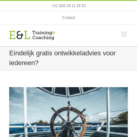
Ga
+31 (0)6 29 11 26 52
naar
inhoud
Contact
Eindelijk gratis ontwikkeladvies voor
iedereen?
View
Larger
Image