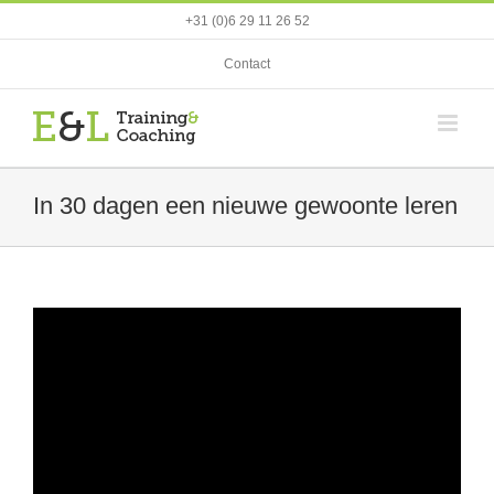
Ga
+31 (0)6 29 11 26 52
naar
inhoud
Contact
In 30 dagen een nieuwe gewoonte leren