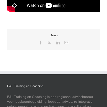
Delen
Facebook
X
LinkedIn
E-
mail
E&L Training en Coaching
E&L Training en Coaching is een regionaal adviesbureau
voor loopbaanbegeleiding, loopbaanadvies, re-integratie,
outplacement, coaching en trainingen. Je wordt snel en