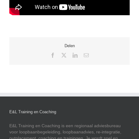
Delen
Facebook
X
LinkedIn
E-
mail
E&L Training en Coaching
E&L Training en Coaching is een regionaal adviesbureau
voor loopbaanbegeleiding, loopbaanadvies, re-integratie,
outplacement, coaching en trainingen. Je wordt snel en