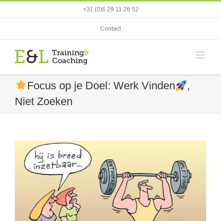
Ga
+31 (0)6 29 11 26 52
naar
inhoud
Contact
Focus op je Doel: Werk Vinden
,
Niet Zoeken
View
Larger
Image