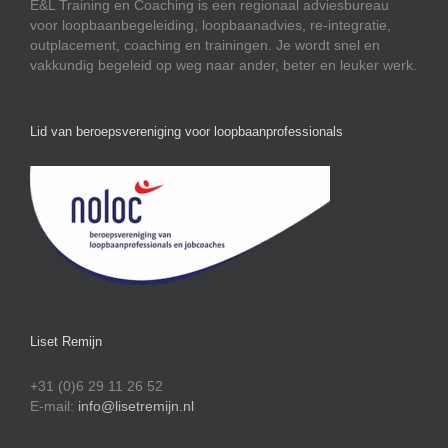
E&L Training en Coaching is een regionaal adviesbureau
voor loopbaanbegeleiding, loopbaanadvies, re-integratie,
outplacement, coaching en trainingen. Je wordt snel en
vakkundig begeleid op weg naar ander, beter en leuker werk.
Lid van beroepsvereniging voor loopbaanprofessionals
Liset Remijn
+31 (0)6 29 11 26 52
E-mail:
info@lisetremijn.nl