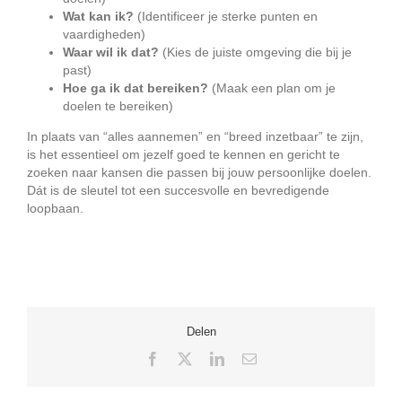
Wat kan ik?
(Identificeer je sterke punten en
vaardigheden)
Waar wil ik dat?
(Kies de juiste omgeving die bij je
past)
Hoe ga ik dat bereiken?
(Maak een plan om je
doelen te bereiken)
In plaats van “alles aannemen” en “breed inzetbaar” te zijn,
is het essentieel om jezelf goed te kennen en gericht te
zoeken naar kansen die passen bij jouw persoonlijke doelen.
Dát is de sleutel tot een succesvolle en bevredigende
loopbaan.
Delen
Facebook
X
LinkedIn
E-
mail