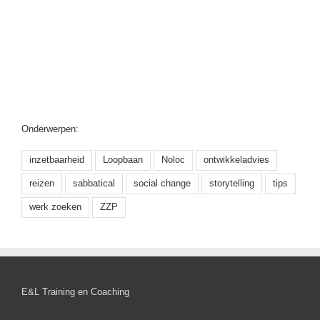
Onderwerpen:
inzetbaarheid
Loopbaan
Noloc
ontwikkeladvies
reizen
sabbatical
social change
storytelling
tips
werk zoeken
ZZP
E&L Training en Coaching